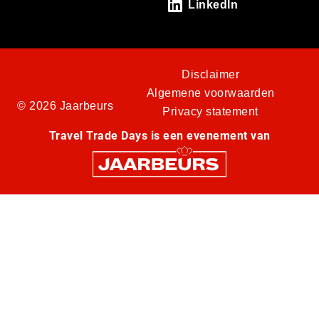
LinkedIn
Disclaimer
Algemene voorwaarden
© 2026 Jaarbeurs
Privacy statement
Travel Trade Days is een evenement van