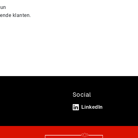
hun
lende klanten.
Social
LinkedIn