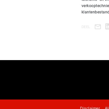
verkooptechnie
klantenbestand
DEEL
Disclaimer
A