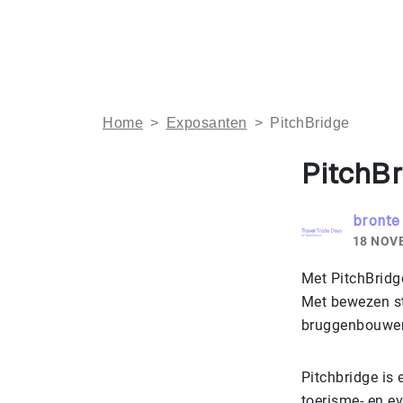
Home
>
Exposanten
>
PitchBridge
PitchB
bronte
18 NOV
Met PitchBridg
Met bewezen st
bruggenbouwers
Pitchbridge is 
toerisme- en e