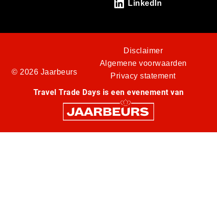
LinkedIn
Disclaimer
Algemene voorwaarden
© 2026 Jaarbeurs
Privacy statement
Travel Trade Days is een evenement van