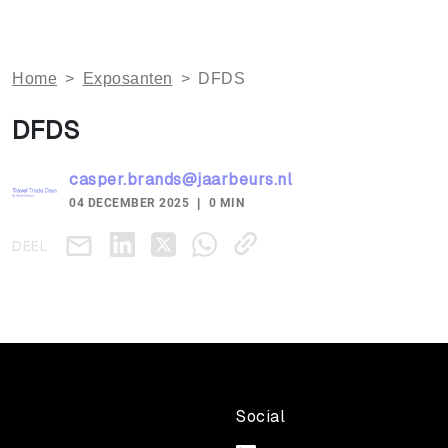
Home
>
Exposanten
>
DFDS
DFDS
casper.brands@jaarbeurs.nl
04 DECEMBER 2025
0 MIN
DEEL
Social