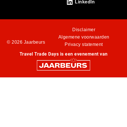
LinkedIn
Disclaimer
Algemene voorwaarden
© 2026 Jaarbeurs
Privacy statement
Travel Trade Days is een evenement van