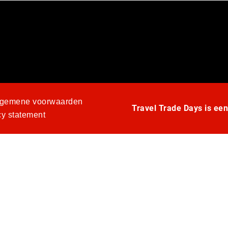
lgemene voorwaarden
Travel Trade Days is ee
cy statement