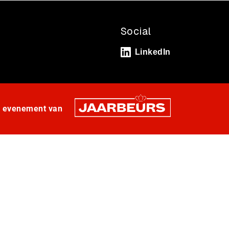
Social
LinkedIn
n evenement van