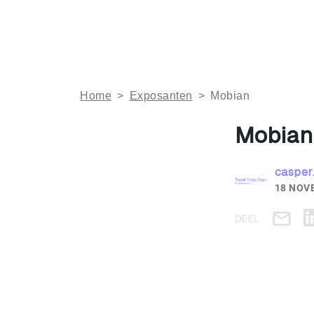
Home
>
Exposanten
>
Mobian
Mobian
casper
18 NOV
DEEL